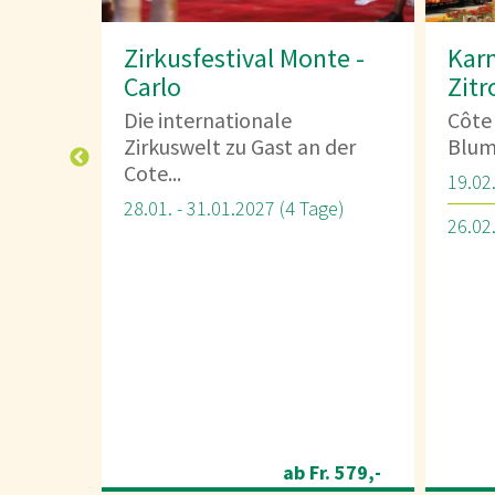
te -
Karneval Nizza und
Mand
Zitronenfest Menton
Pro
Côte d’Azur - Eze Village -
Avign
 der
Blumenkorso Nizza...
prove
19.02. - 22.02.2027 (4 Tage)
11.03.
ge)
26.02. - 01.03.2027 (4 Tage)
r. 579,-
ab Fr. 589,-