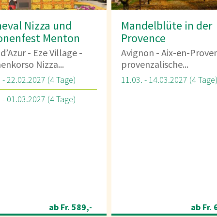
elblüte in der
Saisoneröffnungsre
vence
Novigrad - Kroatien
on - Aix-en-Provence -
15.03. - 19.03.2027 (5 Tage
nzalische...
 - 14.03.2027 (4 Tage)
ab Fr. 639,-
ab Fr. 