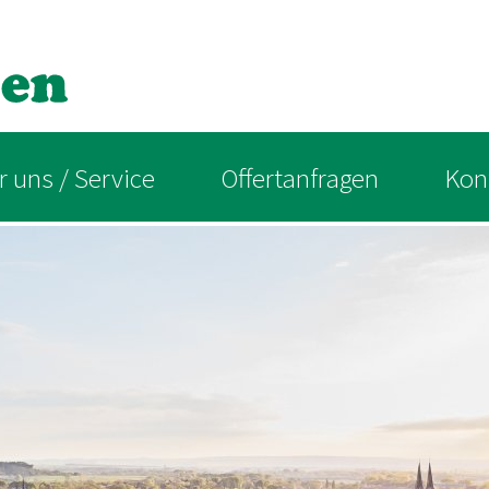
 uns / Service
Offertanfragen
Kon
 Team
Katal
e Busse
Newsl
igeorte
Garage Geissgasse Rubi Reisen
t-Informationen
Interlaken Ost
Interlaken West
Spiez
Thun
Bern
Wangen an der Aare