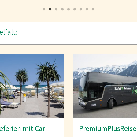
lfalt:
miumPlusReisen
Carreisen 2026 & 2