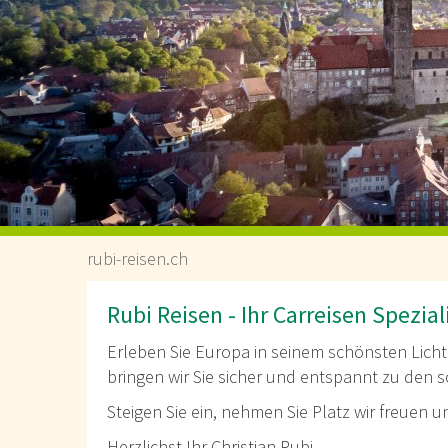
Weihnachtsmärkte
Österreich-Reisen
Tschechien-Reisen
Carreisen-Schweiz
Polen-Rundreise-Masuren
rubi-reisen.ch
Rubi Reisen - Ihr Carreisen Spezial
Erleben Sie Europa in seinem schönsten Licht
bringen wir Sie sicher und entspannt zu den 
Steigen Sie ein, nehmen Sie Platz wir freuen un
Herzlichst Ihr Christian Rubi