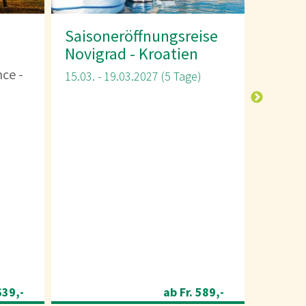
ise
Ostern im
Tulpe
Salzkammergut -
Slowe
Fuschlsee
Ljublja
)
Maribo
Mondsee - Wolfgangsee -
Attersee - Salzburg - Gut...
12.04. -
26.03. - 29.03.2027 (4 Tage)
589,-
ab Fr. 699,-